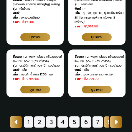
(หลวงพ่อมหาสมาน สิริปัญโญ) เหรียญ
รุ่น
:
เงินไหลมา
รุ่น
:
เงินไหลมา
พิมพ์
:
-
พิมพ์
:
-
เนื้อ
:
ชุบ 2K, ชุบ 3K, ชุบแบล็คโรเดีนม
เนื้อ
:
มหาชนวนพิเศษ
3K [ชุดกรรมการพิเศษ (รับพระ 3
ราคา
:
฿499.00
เหรียญ)]
ราคา
:
฿1,999.00
บูชาพระ
บูชาพระ
ชื่อพระ
:
2. พระพุทธโสธร กริ่งลอยองค์
ชื่อพระ
:
2. พระพุทธโสธร กริ่งลอยองค์
๒.๙ ซม. ๑๐๙ ปี (กรมตำรวจ)
๒.๙ ซม. ๑๐๙ ปี (กรมตำรวจ)
รุ่น
:
ประวัติศาสตร์ ๑๐๙ ปี กรมตำรวจ
รุ่น
:
ประวัติศาสตร์ ๑๐๙ ปี กรมตำรวจ
พิมพ์
:
เล็ก
พิมพ์
:
เล็ก
เนื้อ
:
ทองคำ น้ำหนัก 17.56 กรัม
เนื้อ
:
เงินพ่นทราย สามกษัตริย์
ราคา
:
฿119,999.00
ราคา
:
฿2,399.00
บูชาพระ
บูชาพระ
1
2
3
4
5
6
7
8
9