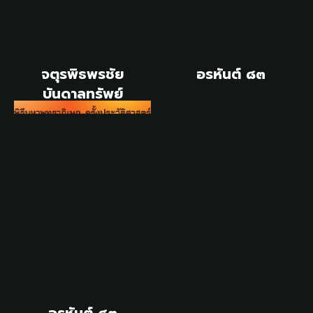
จตุรพิธพรชัย
อรหันต์ ๘๓
บันดาลทรัพย์