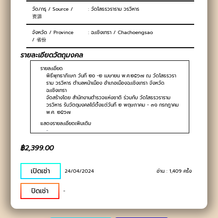
วัด/กรุ / Source /
: วัดโสธรวราราม วรวิหาร
资源
จังหวัด / Province
: ฉะเชิงเทรา / Chachoengsao
/ 省份
รายละเอียดวัตถุมงคล
รายละเอียด
พิธีพุทธาภิเษก วันที่ ๒๐ -๒ เมษายน พ.ศ.๒๕๖๗ ณ วัดโสธรวรา
ราม วรวิหาร ตำบลหน้าเมือง อำเภอเมืองฉะเชิงเทรา จังหวัด
ฉะเชิงเทรา
จัดสร้างโดย สำนักงานตำรวจแห่งชาติ ร่วมกับ วัดโสธรวราราม
วรวิหาร รับวัตถุมงคลได้ตั้งแต่วันที่ ๒ พฤษภาคม - ๓๑ กรกฎาคม
พ.ศ. ๒๕๖๗
แสดงรายละเอียดเพิ่มเติม
-
฿2,399.00
เปิดเช่า
24/04/2024
อ่าน :
1,409
ครั้ง
ปิดเช่า
-