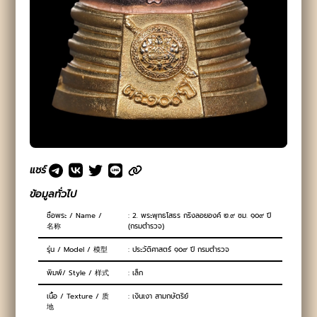
แชร์
ข้อมูลทั่วไป
ชื่อพระ / Name /
: 2. พระพุทธโสธร กริ่งลอยองค์ ๒.๙ ซม. ๑๐๙ ปี
名称
(กรมตำรวจ)
รุ่น / Model / 模型
: ประวัติศาสตร์ ๑๐๙ ปี กรมตำรวจ
พิมพ์/ Style / 样式
: เล็ก
เนื้อ / Texture / 质
: เงินเงา สามกษัตริย์
地