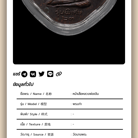
แชร์
ข้อมูลทั่วไป
ชื่อพระ / Name / 名称
: หน้าเสือหลวงพ่อเปิ่น
รุ่น / Model / 模型
: พระเก่า
พิมพ์/ Style / 样式
: -
เนื้อ / Texture / 质地
: -
วัด/กรุ / Source / 资源
: วัดบางพระ